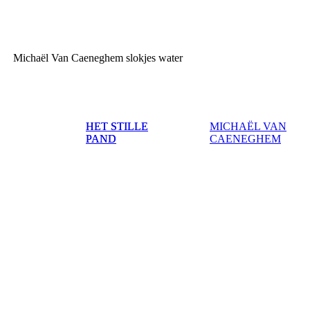
M
ichaël
V
an
C
aeneghem
slokjes water
HET STILLE
HET STILLE
MICHAËL VAN
PAND
PAND
CAENEGHEM